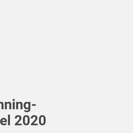
nning-
gel 2020