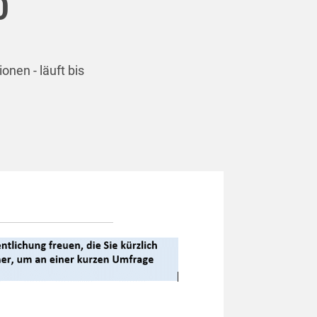
0
onen - läuft bis