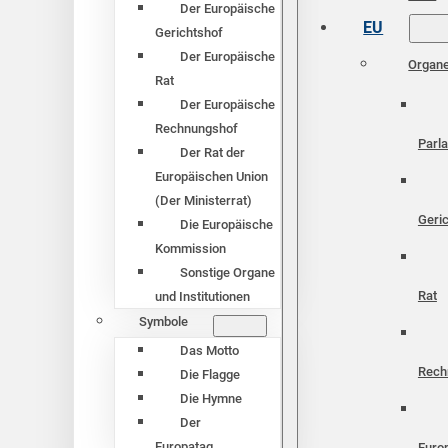
Der Europäische
EU
Gerichtshof
Der Europäische
Organ
Rat
Der Europäische
Rechnungshof
Parl
Der Rat der
Europäischen Union
(Der Ministerrat)
Geri
Die Europäische
Kommission
Sonstige Organe
Rat
und Institutionen
Symbole
Das Motto
Rech
Die Flagge
Die Hymne
Der
Europatag
Euro