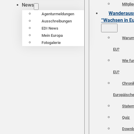
Mitgli
News
Wanderauss
Agenturmeldungen
“Wachsen in E
Ausschreibungen
EDI News
Mein Europa
Warum 
Fotogalerie
EU?
Wie fun
EU?
Chroni
Europäische
Statem
Quiz
Downl