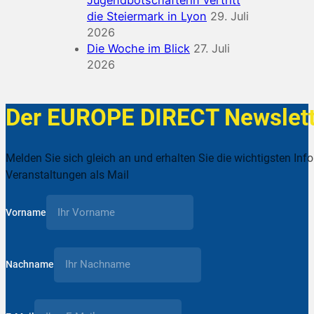
die Steiermark in Lyon
29. Juli
2026
Die Woche im Blick
27. Juli
2026
Der EUROPE DIRECT Newslett
Melden Sie sich gleich an und erhalten Sie die wichtigsten Inf
Veranstaltungen als Mail
Vorname
Nachname