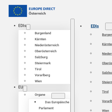
EDIs
EDIs
Burgenland
Burgen
Kärnten
Kärnte
Niederösterreich
Oberösterreich
Nieder
Salzburg
Oberös
Steiermark
Tirol
Salzbu
Vorarlberg
Wien
Steier
EU
Tirol
Organe
Vorarl
Das Europäische
Parlament
Wien