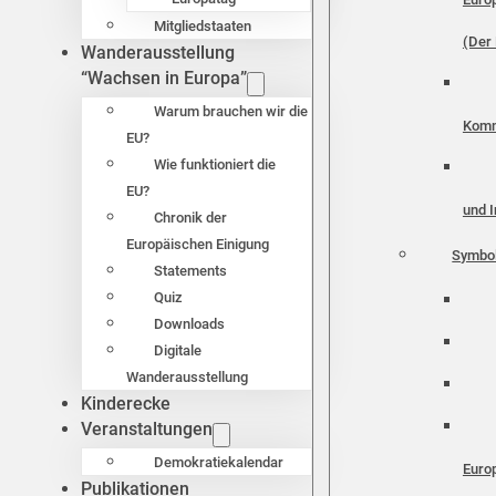
Mitgliedstaaten
(Der 
Wanderausstellung
“Wachsen in Europa”
Warum brauchen wir die
Komm
EU?
Wie funktioniert die
EU?
und I
Chronik der
Europäischen Einigung
Symbo
Statements
Quiz
Downloads
Digitale
Wanderausstellung
Kinderecke
Veranstaltungen
Demokratiekalendar
Euro
Publikationen