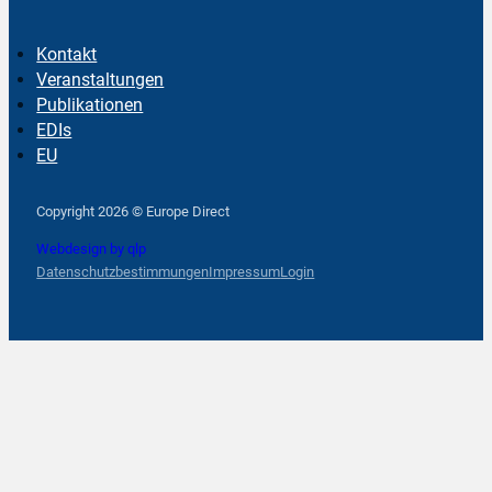
Kontakt
Veranstaltungen
Publikationen
EDIs
EU
Follow us on Facebook
Follow us on Instagram
Follow us on YouTube
Copyright 2026 © Europe Direct
Webdesign by qlp
Datenschutzbestimmungen
Impressum
Login