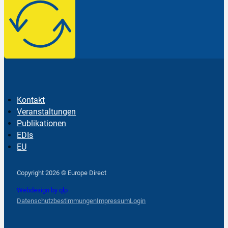
Kontakt
Veranstaltungen
Publikationen
EDIs
EU
Follow us on Facebook
Follow us on Instagram
Follow us on YouTube
Copyright 2026 © Europe Direct
Webdesign by qlp
Datenschutzbestimmungen
Impressum
Login