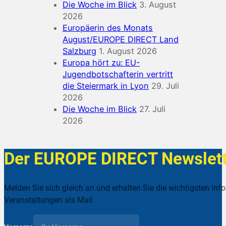
Die Woche im Blick
3. August
2026
Europäerin des Monats
August/EUROPE DIRECT Land
Salzburg
1. August 2026
Europa hört zu: EU-
Jugendbotschafterin vertritt
die Steiermark in Lyon
29. Juli
2026
Die Woche im Blick
27. Juli
2026
Der EUROPE DIRECT Newslett
Melden Sie sich gleich an und erhalten Sie die wichtigsten Inf
Veranstaltungen als Mail