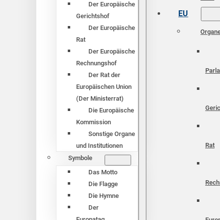
Der Europäische
EU
Gerichtshof
Der Europäische
Organ
Rat
Der Europäische
Rechnungshof
Parl
Der Rat der
Europäischen Union
(Der Ministerrat)
Geri
Die Europäische
Kommission
Sonstige Organe
Rat
und Institutionen
Symbole
Das Motto
Rech
Die Flagge
Die Hymne
Der
Europatag
Euro