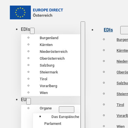
EDIs
EDIs
Burgenland
Burgen
Kärnten
Kärnte
Niederösterreich
Oberösterreich
Nieder
Salzburg
Oberös
Steiermark
Tirol
Salzbu
Vorarlberg
Wien
Steier
EU
Tirol
Organe
Vorarl
Das Europäische
Parlament
Wien