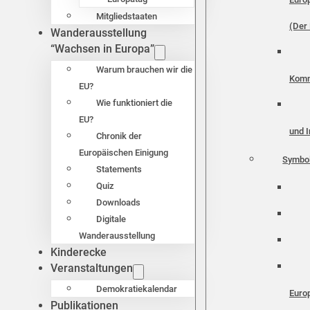
Mitgliedstaaten
(Der 
Wanderausstellung
“Wachsen in Europa”
Warum brauchen wir die
Komm
EU?
Wie funktioniert die
EU?
und I
Chronik der
Europäischen Einigung
Symbo
Statements
Quiz
Downloads
Digitale
Wanderausstellung
Kinderecke
Veranstaltungen
Demokratiekalendar
Euro
Publikationen