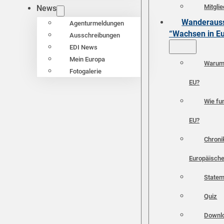
Mitgli
News
Wanderauss
Agenturmeldungen
“Wachsen in E
Ausschreibungen
EDI News
Mein Europa
Warum 
Fotogalerie
EU?
Wie fun
EU?
Chroni
Europäische
Statem
Quiz
Downl