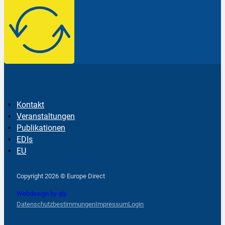
Kontakt
Veranstaltungen
Publikationen
EDIs
EU
Follow us on Facebook
Follow us on Instagram
Follow us on YouTube
Copyright 2026 © Europe Direct
Webdesign by qlp
Datenschutzbestimmungen
Impressum
Login