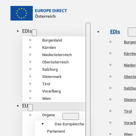
EDIs
EDIs
Burgenland
Burgen
Kärnten
Kärnte
Niederösterreich
Oberösterreich
Nieder
Salzburg
Oberös
Steiermark
Tirol
Salzbu
Vorarlberg
Wien
Steier
EU
Tirol
Organe
Vorarl
Das Europäische
Parlament
Wien