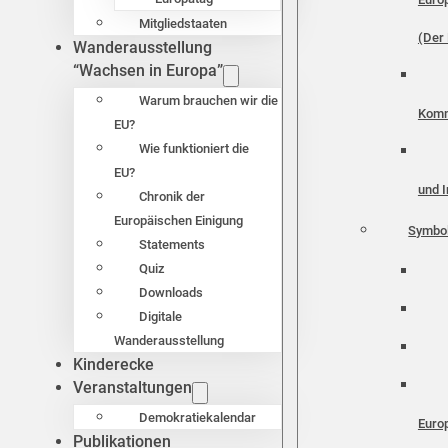
Mitgliedstaaten
(Der 
Wanderausstellung
“Wachsen in Europa”
Warum brauchen wir die
Komm
EU?
Wie funktioniert die
EU?
und I
Chronik der
Europäischen Einigung
Symbo
Statements
Quiz
Downloads
Digitale
Wanderausstellung
Kinderecke
Veranstaltungen
Demokratiekalendar
Euro
Publikationen