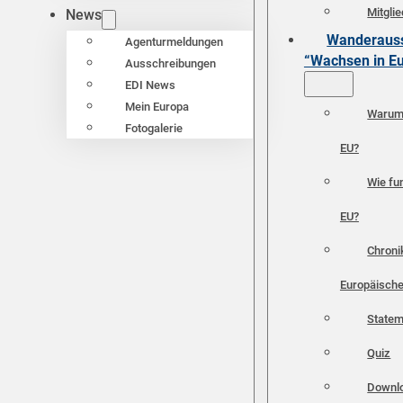
Mitgli
News
Wanderauss
Agenturmeldungen
“Wachsen in E
Ausschreibungen
EDI News
Mein Europa
Warum 
Fotogalerie
EU?
Wie fun
EU?
Chroni
Europäische
Statem
Quiz
Downl