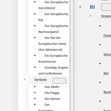
Der Europäische
EU
Gerichtshof
Der Europäische
Organ
Rat
Der Europäische
Rechnungshof
Parl
Der Rat der
Europäischen Union
(Der Ministerrat)
Geri
Die Europäische
Kommission
Sonstige Organe
Rat
und Institutionen
Symbole
Das Motto
Rech
Die Flagge
Die Hymne
Der
Europatag
Euro