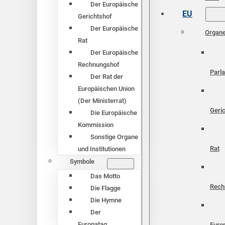
Der Europäische
EU
Gerichtshof
Der Europäische
Organ
Rat
Der Europäische
Rechnungshof
Parl
Der Rat der
Europäischen Union
(Der Ministerrat)
Geri
Die Europäische
Kommission
Sonstige Organe
Rat
und Institutionen
Symbole
Das Motto
Rech
Die Flagge
Die Hymne
Der
Europatag
Euro