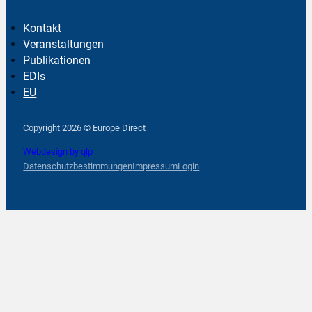
Kontakt
Veranstaltungen
Publikationen
EDIs
EU
Follow us on Facebook
Follow us on Instagram
Follow us on YouTube
Copyright 2026 © Europe Direct
Webdesign by qlp
Datenschutzbestimmungen
Impressum
Login