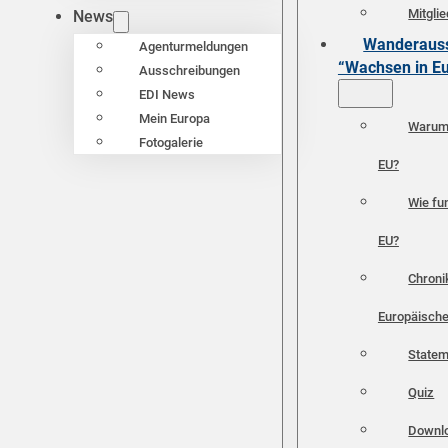
Mitgli
News
Wanderauss
Agenturmeldungen
“Wachsen in E
Ausschreibungen
EDI News
Mein Europa
Warum 
Fotogalerie
EU?
Wie fun
EU?
Chroni
Europäische
Statem
Quiz
Downl