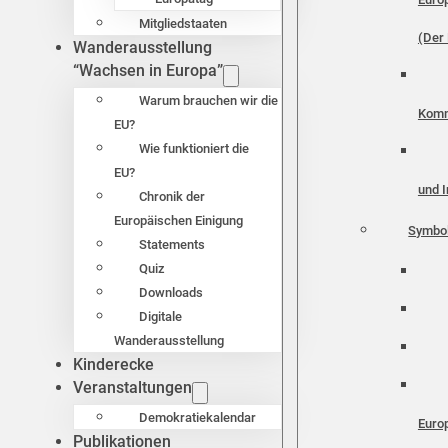
Mitgliedstaaten
(Der 
Wanderausstellung
“Wachsen in Europa”
Warum brauchen wir die
Komm
EU?
Wie funktioniert die
EU?
und I
Chronik der
Europäischen Einigung
Symbo
Statements
Quiz
Downloads
Digitale
Wanderausstellung
Kinderecke
Veranstaltungen
Demokratiekalendar
Euro
Publikationen