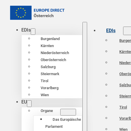
EDIs
EDIs
Burgenland
Burgen
Kärnten
Kärnte
Niederösterreich
Oberösterreich
Nieder
Salzburg
Oberös
Steiermark
Tirol
Salzbu
Vorarlberg
Wien
Steier
EU
Tirol
Organe
Vorarl
Das Europäische
Parlament
Wien