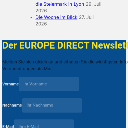
die Steiermark in Lyon
29. Juli
2026
Die Woche im Blick
27. Juli
2026
Der EUROPE DIRECT Newslett
Melden Sie sich gleich an und erhalten Sie die wichtigsten Inf
Veranstaltungen als Mail
Vorname
Nachname
E-Mail