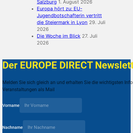
Salzburg
1. August 2026
Europa hört zu: EU-
Jugendbotschafterin vertritt
die Steiermark in Lyon
29. Juli
2026
Die Woche im Blick
27. Juli
2026
Der EUROPE DIRECT Newslett
Melden Sie sich gleich an und erhalten Sie die wichtigsten Inf
Veranstaltungen als Mail
Vorname
Nachname