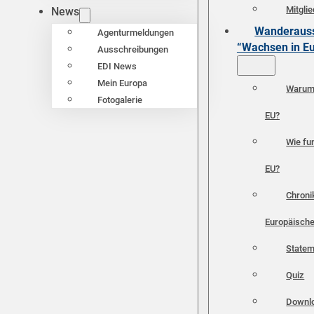
Mitgli
News
Wanderauss
Agenturmeldungen
“Wachsen in E
Ausschreibungen
EDI News
Mein Europa
Warum 
Fotogalerie
EU?
Wie fun
EU?
Chroni
Europäische
Statem
Quiz
Downl