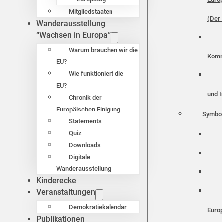
Mitgliedstaaten
(Der 
Wanderausstellung
“Wachsen in Europa”
Warum brauchen wir die
Komm
EU?
Wie funktioniert die
EU?
und I
Chronik der
Europäischen Einigung
Symbo
Statements
Quiz
Downloads
Digitale
Wanderausstellung
Kinderecke
Veranstaltungen
Demokratiekalendar
Euro
Publikationen