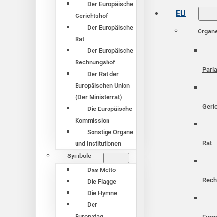
Der Europäische
EU
Gerichtshof
Der Europäische
Organ
Rat
Der Europäische
Rechnungshof
Parl
Der Rat der
Europäischen Union
(Der Ministerrat)
Geri
Die Europäische
Kommission
Sonstige Organe
Rat
und Institutionen
Symbole
Das Motto
Rech
Die Flagge
Die Hymne
Der
Europatag
Euro