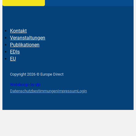
Kontakt
Veranstaltungen
Publikationen
EDIs
EU
Follow us on Facebook
Follow us on Instagram
Follow us on YouTube
Copyright 2026 © Europe Direct
Webdesign by qlp
Datenschutzbestimmungen
Impressum
Login