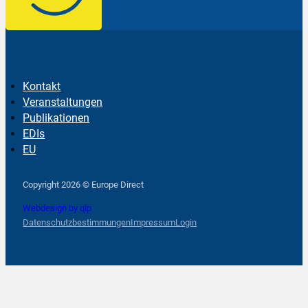
Kontakt
Veranstaltungen
Publikationen
EDIs
EU
Follow us on Facebook
Follow us on Instagram
Follow us on YouTube
Copyright 2026 © Europe Direct
Webdesign by qlp
Datenschutzbestimmungen
Impressum
Login