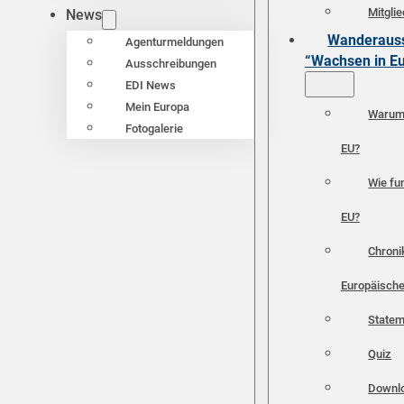
Mitgli
News
Wanderauss
Agenturmeldungen
“Wachsen in E
Ausschreibungen
EDI News
Mein Europa
Warum 
Fotogalerie
EU?
Wie fun
EU?
Chroni
Europäische
Statem
Quiz
Downl