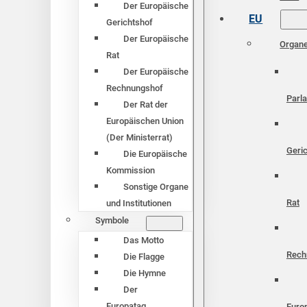
Der Europäische
EU
Gerichtshof
Der Europäische
Organ
Rat
Der Europäische
Rechnungshof
Parl
Der Rat der
Europäischen Union
(Der Ministerrat)
Geri
Die Europäische
Kommission
Sonstige Organe
Rat
und Institutionen
Symbole
Das Motto
Rech
Die Flagge
Die Hymne
Der
Europatag
Euro