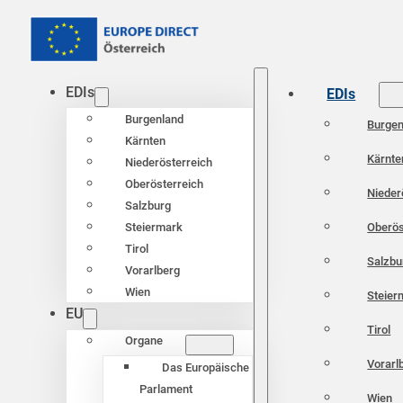
EDIs
EDIs
Burgenland
Burgen
Kärnten
Kärnte
Niederösterreich
Oberösterreich
Nieder
Salzburg
Oberös
Steiermark
Tirol
Salzbu
Vorarlberg
Wien
Steier
EU
Tirol
Organe
Vorarl
Das Europäische
Parlament
Wien