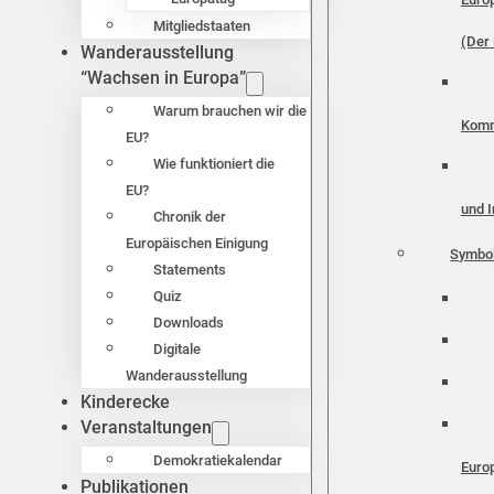
Mitgliedstaaten
(Der 
Wanderausstellung
“Wachsen in Europa”
Warum brauchen wir die
Komm
EU?
Wie funktioniert die
EU?
und I
Chronik der
Europäischen Einigung
Symbo
Statements
Quiz
Downloads
Digitale
Wanderausstellung
Kinderecke
Veranstaltungen
Demokratiekalendar
Euro
Publikationen