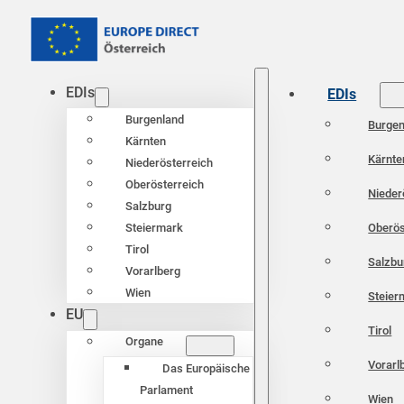
EDIs
EDIs
Burgenland
Burgen
Kärnten
Kärnte
Niederösterreich
Oberösterreich
Nieder
Salzburg
Oberös
Steiermark
Tirol
Salzbu
Vorarlberg
Wien
Steier
EU
Tirol
Organe
Vorarl
Das Europäische
Parlament
Wien