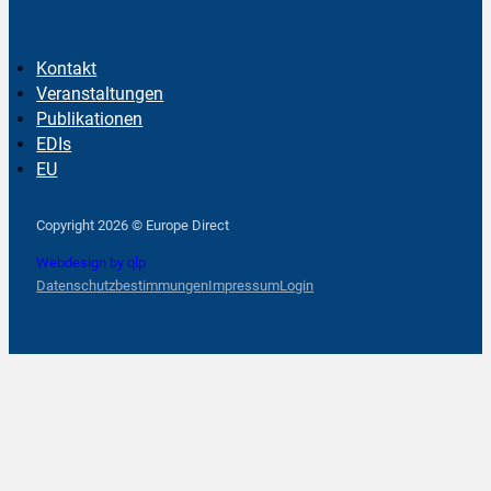
Kontakt
Veranstaltungen
Publikationen
EDIs
EU
Follow us on Facebook
Follow us on Instagram
Follow us on YouTube
Copyright 2026 © Europe Direct
Webdesign by qlp
Datenschutzbestimmungen
Impressum
Login