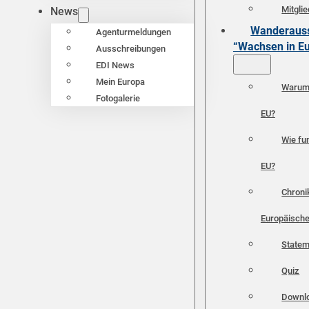
Mitgli
News
Wanderauss
Agenturmeldungen
“Wachsen in E
Ausschreibungen
EDI News
Mein Europa
Warum 
Fotogalerie
EU?
Wie fun
EU?
Chroni
Europäische
Statem
Quiz
Downl