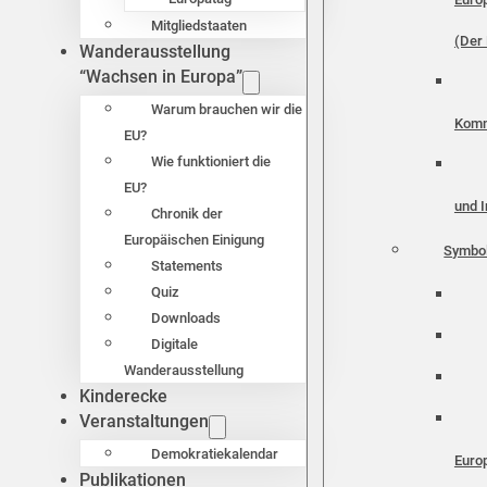
Mitgliedstaaten
(Der 
Wanderausstellung
“Wachsen in Europa”
Warum brauchen wir die
Komm
EU?
Wie funktioniert die
EU?
und I
Chronik der
Europäischen Einigung
Symbo
Statements
Quiz
Downloads
Digitale
Wanderausstellung
Kinderecke
Veranstaltungen
Demokratiekalendar
Euro
Publikationen