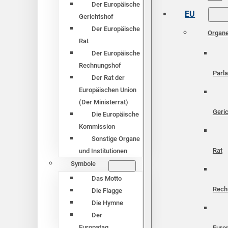
Der Europäische
EU
Gerichtshof
Der Europäische
Organ
Rat
Der Europäische
Rechnungshof
Parl
Der Rat der
Europäischen Union
(Der Ministerrat)
Geri
Die Europäische
Kommission
Sonstige Organe
Rat
und Institutionen
Symbole
Das Motto
Rech
Die Flagge
Die Hymne
Der
Europatag
Euro