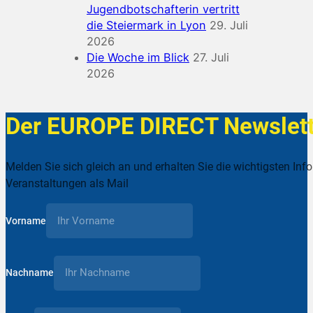
Jugendbotschafterin vertritt
die Steiermark in Lyon
29. Juli
2026
Die Woche im Blick
27. Juli
2026
Der EUROPE DIRECT Newslett
Melden Sie sich gleich an und erhalten Sie die wichtigsten Inf
Veranstaltungen als Mail
Vorname
Nachname