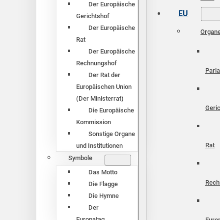
Der Europäische
EU
Gerichtshof
Der Europäische
Organ
Rat
Der Europäische
Rechnungshof
Parl
Der Rat der
Europäischen Union
(Der Ministerrat)
Geri
Die Europäische
Kommission
Sonstige Organe
Rat
und Institutionen
Symbole
Das Motto
Rech
Die Flagge
Die Hymne
Der
Europatag
Euro