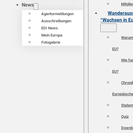
Mitgli
News
Wanderauss
Agenturmeldungen
“Wachsen in E
Ausschreibungen
EDI News
Mein Europa
Warum 
Fotogalerie
EU?
Wie fun
EU?
Chroni
Europäische
Statem
Quiz
Downl