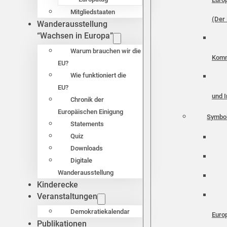
Mitgliedstaaten
(Der 
Wanderausstellung
“Wachsen in Europa”
Warum brauchen wir die
Komm
EU?
Wie funktioniert die
EU?
und I
Chronik der
Europäischen Einigung
Symbo
Statements
Quiz
Downloads
Digitale
Wanderausstellung
Kinderecke
Veranstaltungen
Demokratiekalendar
Euro
Publikationen