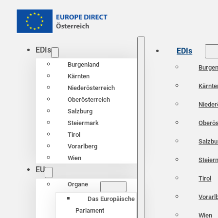
EDIs
EDIs
Burgenland
Burgen
Kärnten
Kärnte
Niederösterreich
Oberösterreich
Nieder
Salzburg
Oberös
Steiermark
Tirol
Salzbu
Vorarlberg
Wien
Steier
EU
Tirol
Organe
Vorarl
Das Europäische
Parlament
Wien