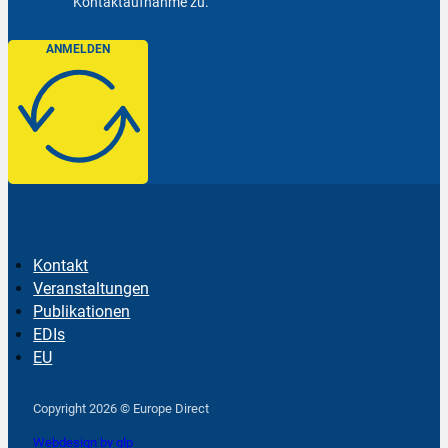
Kontaktaufnahme zu.
ANMELDEN
Kontakt
Veranstaltungen
Publikationen
EDIs
EU
Follow us on Facebook
Follow us on Instagram
Follow us on YouTube
Copyright 2026 © Europe Direct
Webdesign by qlp