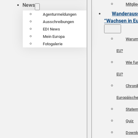
Mitgli
News
Wanderauss
Agenturmeldungen
“Wachsen in E
Ausschreibungen
EDI News
Mein Europa
Warum 
Fotogalerie
EU?
Wie fun
EU?
Chroni
Europäische
Statem
Quiz
Downl