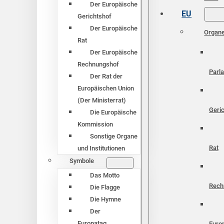
Der Europäische
EU
Gerichtshof
Der Europäische
Organ
Rat
Der Europäische
Rechnungshof
Parl
Der Rat der
Europäischen Union
(Der Ministerrat)
Geri
Die Europäische
Kommission
Sonstige Organe
Rat
und Institutionen
Symbole
Das Motto
Rech
Die Flagge
Die Hymne
Der
Europatag
Euro