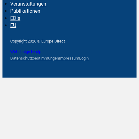
Veranstaltungen
Publikationen
EDIs
EU
Follow us on Facebook
Follow us on Instagram
Follow us on YouTube
Copyright 2026 © Europe Direct
Webdesign by qlp
Datenschutzbestimmungen
Impressum
Login