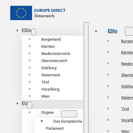
EDIs
EDIs
Burgenland
Burgen
Kärnten
Kärnte
Niederösterreich
Oberösterreich
Nieder
Salzburg
Oberös
Steiermark
Tirol
Salzbu
Vorarlberg
Wien
Steier
EU
Tirol
Organe
Vorarl
Das Europäische
Parlament
Wien