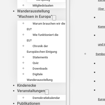
Mitgliedstaaten
(Der 
Wanderausstellung
“Wachsen in Europa”
Warum brauchen wir die
Komm
EU?
Wie funktioniert die
EU?
und I
Chronik der
Europäischen Einigung
Symbo
Statements
Quiz
Downloads
Digitale
Wanderausstellung
Kinderecke
Veranstaltungen
Demokratiekalendar
Euro
Publikationen