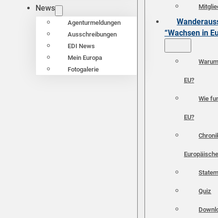
Mitgli
News
Wanderauss
Agenturmeldungen
“Wachsen in E
Ausschreibungen
EDI News
Mein Europa
Warum 
Fotogalerie
EU?
Wie fun
EU?
Chroni
Europäische
Statem
Quiz
Downl