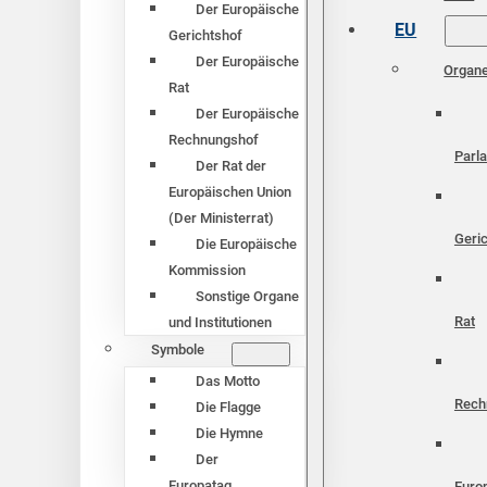
Der Europäische
EU
Gerichtshof
Der Europäische
Organ
Rat
Der Europäische
Rechnungshof
Parl
Der Rat der
Europäischen Union
(Der Ministerrat)
Geri
Die Europäische
Kommission
Sonstige Organe
Rat
und Institutionen
Symbole
Das Motto
Rech
Die Flagge
Die Hymne
Der
Europatag
Euro