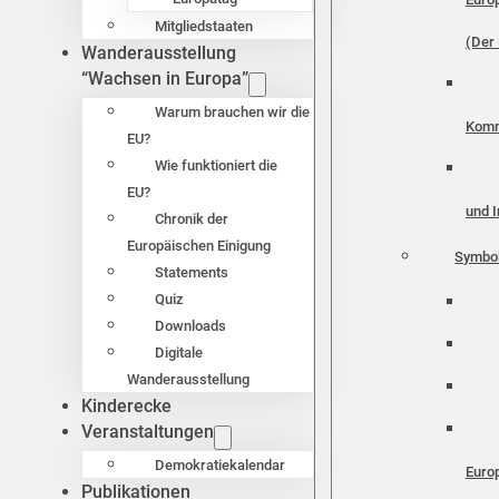
Mitgliedstaaten
(Der 
Wanderausstellung
“Wachsen in Europa”
Warum brauchen wir die
Komm
EU?
Wie funktioniert die
EU?
und I
Chronik der
Europäischen Einigung
Symbo
Statements
Quiz
Downloads
Digitale
Wanderausstellung
Kinderecke
Veranstaltungen
Demokratiekalendar
Euro
Publikationen