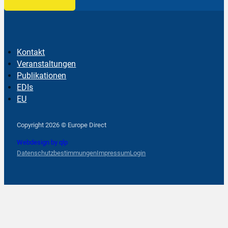
Kontakt
Veranstaltungen
Publikationen
EDIs
EU
Follow us on Facebook
Follow us on Instagram
Follow us on YouTube
Copyright 2026 © Europe Direct
Webdesign by qlp
Datenschutzbestimmungen
Impressum
Login