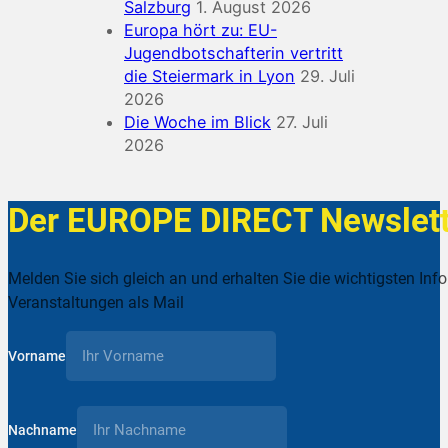
Salzburg
1. August 2026
Europa hört zu: EU-
Jugendbotschafterin vertritt
die Steiermark in Lyon
29. Juli
2026
Die Woche im Blick
27. Juli
2026
Der EUROPE DIRECT Newslett
Melden Sie sich gleich an und erhalten Sie die wichtigsten Inf
Veranstaltungen als Mail
Vorname
Nachname