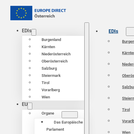
EDIs
EDIs
Burgenland
Burgen
Kärnten
Kärnte
Niederösterreich
Oberösterreich
Nieder
Salzburg
Oberös
Steiermark
Tirol
Salzbu
Vorarlberg
Wien
Steier
EU
Tirol
Organe
Vorarl
Das Europäische
Parlament
Wien