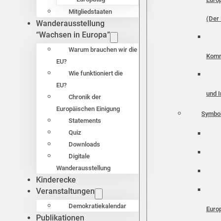
Mitgliedstaaten
(Der 
Wanderausstellung
“Wachsen in Europa”
Warum brauchen wir die
Komm
EU?
Wie funktioniert die
EU?
und I
Chronik der
Europäischen Einigung
Symbo
Statements
Quiz
Downloads
Digitale
Wanderausstellung
Kinderecke
Veranstaltungen
Demokratiekalendar
Euro
Publikationen