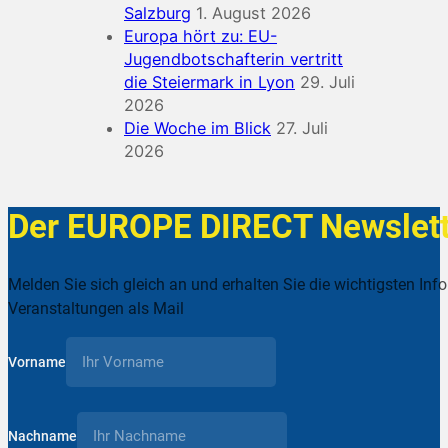
Salzburg
1. August 2026
Europa hört zu: EU-
Jugendbotschafterin vertritt
die Steiermark in Lyon
29. Juli
2026
Die Woche im Blick
27. Juli
2026
Der EUROPE DIRECT Newslett
Melden Sie sich gleich an und erhalten Sie die wichtigsten Inf
Veranstaltungen als Mail
Vorname
Nachname