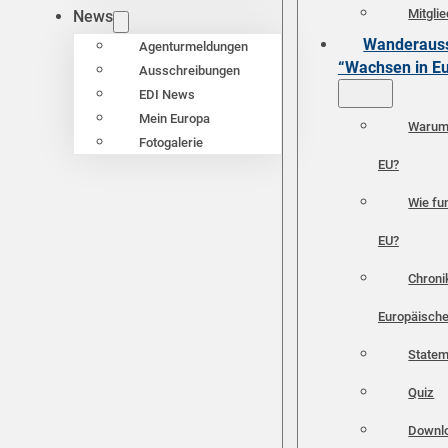
Mitgli
News
Wanderauss
Agenturmeldungen
“Wachsen in E
Ausschreibungen
EDI News
Mein Europa
Warum 
Fotogalerie
EU?
Wie fun
EU?
Chroni
Europäische
Statem
Quiz
Downl