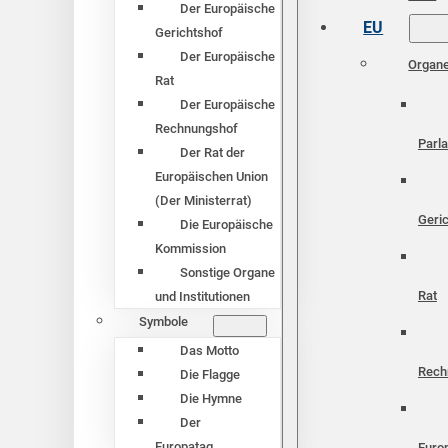
Der Europäische
EU
Gerichtshof
Der Europäische
Organ
Rat
Der Europäische
Rechnungshof
Parl
Der Rat der
Europäischen Union
(Der Ministerrat)
Geri
Die Europäische
Kommission
Sonstige Organe
Rat
und Institutionen
Symbole
Das Motto
Rech
Die Flagge
Die Hymne
Der
Europatag
Euro