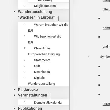
Mitgliedstaaten
(Der 
Wanderausstellung
“Wachsen in Europa”
Warum brauchen wir die
Komm
EU?
Wie funktioniert die
EU?
und I
Chronik der
Europäischen Einigung
Symbo
Statements
Quiz
Downloads
Digitale
Wanderausstellung
Kinderecke
Veranstaltungen
Demokratiekalendar
Euro
Publikationen