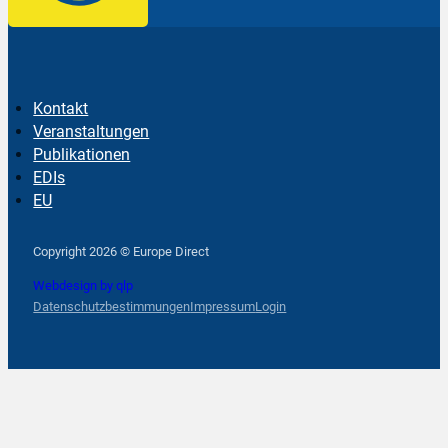
Kontakt
Veranstaltungen
Publikationen
EDIs
EU
Follow us on Facebook
Follow us on Instagram
Follow us on YouTube
Copyright 2026 © Europe Direct
Webdesign by qlp
Datenschutzbestimmungen
Impressum
Login