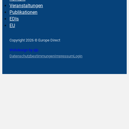
Veranstaltungen
Publikationen
EDIs
EU
Follow us on Facebook
Follow us on Instagram
Follow us on YouTube
Copyright 2026 © Europe Direct
Webdesign by qlp
Datenschutzbestimmungen
Impressum
Login