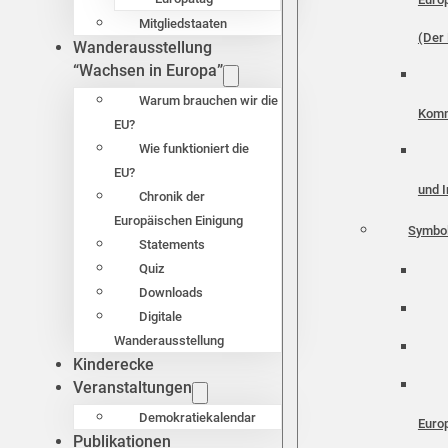
Mitgliedstaaten
(Der 
Wanderausstellung
“Wachsen in Europa”
Warum brauchen wir die
Komm
EU?
Wie funktioniert die
EU?
und I
Chronik der
Europäischen Einigung
Symbo
Statements
Quiz
Downloads
Digitale
Wanderausstellung
Kinderecke
Veranstaltungen
Demokratiekalendar
Euro
Publikationen