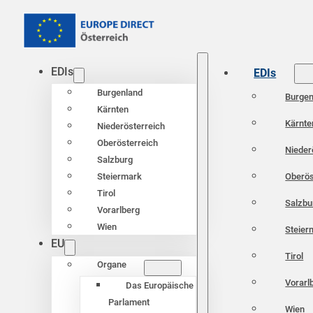
EDIs
EDIs
Burgenland
Burgen
Kärnten
Kärnte
Niederösterreich
Oberösterreich
Nieder
Salzburg
Oberös
Steiermark
Tirol
Salzbu
Vorarlberg
Wien
Steier
EU
Tirol
Organe
Vorarl
Das Europäische
Parlament
Wien