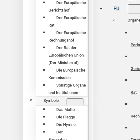
Der Europäische
EU
Gerichtshof
Der Europäische
Organ
Rat
Der Europäische
Rechnungshof
Parl
Der Rat der
Europäischen Union
(Der Ministerrat)
Geri
Die Europäische
Kommission
Sonstige Organe
Rat
und Institutionen
Symbole
Das Motto
Rech
Die Flagge
Die Hymne
Der
Europatag
Euro