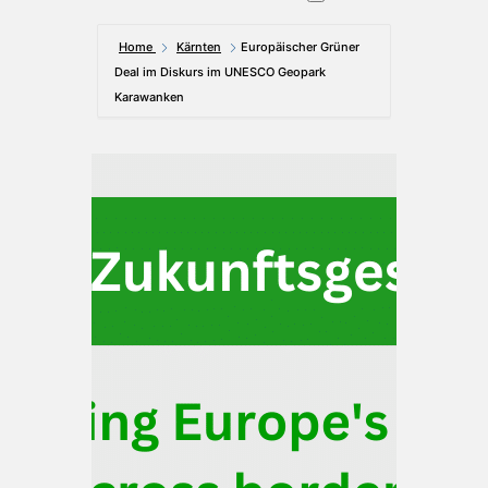
Home
Kärnten
Europäischer Grüner
Deal im Diskurs im UNESCO Geopark
Karawanken