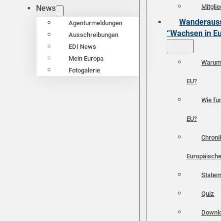
Mitgli
News
Wanderauss
Agenturmeldungen
“Wachsen in E
Ausschreibungen
EDI News
Mein Europa
Warum 
Fotogalerie
EU?
Wie fun
EU?
Chroni
Europäische
Statem
Quiz
Downl