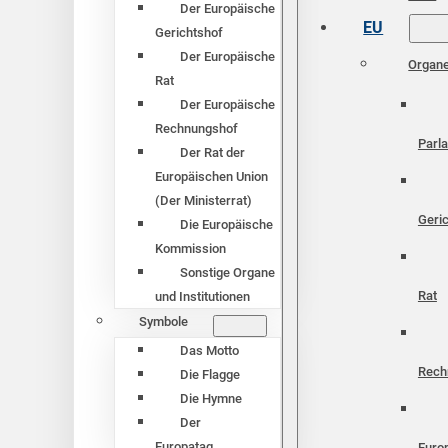
Der Europäische
EU
Gerichtshof
Der Europäische
Organ
Rat
Der Europäische
Rechnungshof
Parl
Der Rat der
Europäischen Union
(Der Ministerrat)
Geri
Die Europäische
Kommission
Sonstige Organe
Rat
und Institutionen
Symbole
Das Motto
Rech
Die Flagge
Die Hymne
Der
Europatag
Euro