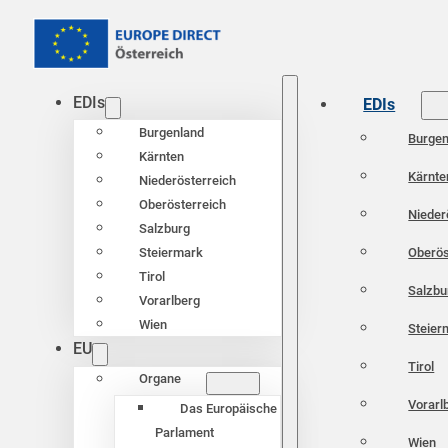
EDIs
EDIs
Burgenland
Burgen
Kärnten
Kärnte
Niederösterreich
Oberösterreich
Nieder
Salzburg
Oberös
Steiermark
Tirol
Salzbu
Vorarlberg
Wien
Steier
EU
Tirol
Organe
Vorarl
Das Europäische
Parlament
Wien