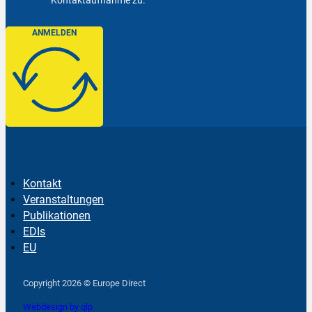
ANMELDEN
Kontakt
Veranstaltungen
Publikationen
EDIs
EU
Follow us on Facebook
Follow us on Instagram
Follow us on YouTube
Copyright 2026 © Europe Direct
Webdesign by qlp