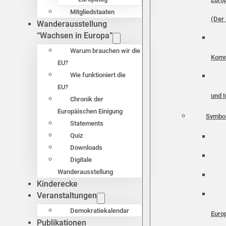
Mitgliedstaaten
(Der 
Wanderausstellung
“Wachsen in Europa”
Warum brauchen wir die
Komm
EU?
Wie funktioniert die
EU?
und I
Chronik der
Europäischen Einigung
Symbo
Statements
Quiz
Downloads
Digitale
Wanderausstellung
Kinderecke
Veranstaltungen
Demokratiekalendar
Euro
Publikationen