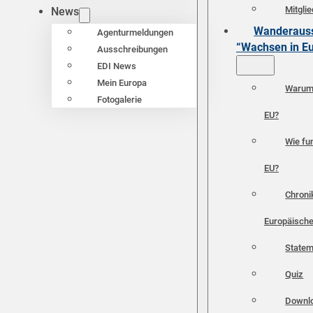
Mitgli
News
Wanderauss
Agenturmeldungen
“Wachsen in E
Ausschreibungen
EDI News
Mein Europa
Warum 
Fotogalerie
EU?
Wie fun
EU?
Chroni
Europäische
Statem
Quiz
Downl