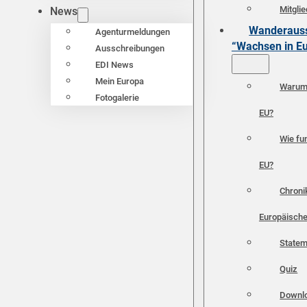
Mitgli
News
Wanderauss
Agenturmeldungen
“Wachsen in E
Ausschreibungen
EDI News
Mein Europa
Warum 
Fotogalerie
EU?
Wie fun
EU?
Chroni
Europäische
Statem
Quiz
Downl