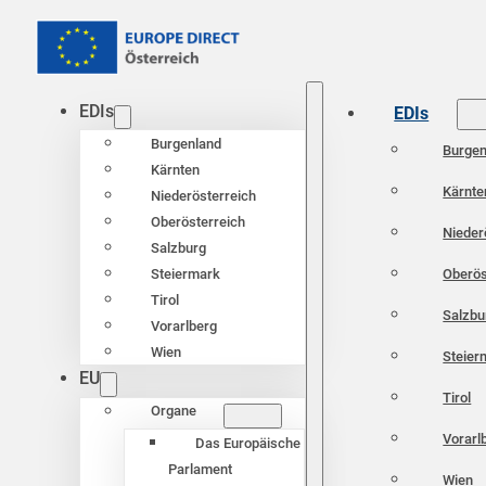
EDIs
EDIs
Burgenland
Burgen
Kärnten
Kärnte
Niederösterreich
Oberösterreich
Nieder
Salzburg
Oberös
Steiermark
Tirol
Salzbu
Vorarlberg
Wien
Steier
EU
Tirol
Organe
Vorarl
Das Europäische
Parlament
Wien