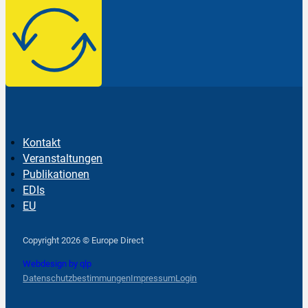
Kontakt
Veranstaltungen
Publikationen
EDIs
EU
Follow us on Facebook
Follow us on Instagram
Follow us on YouTube
Copyright 2026 © Europe Direct
Webdesign by qlp
Datenschutzbestimmungen
Impressum
Login