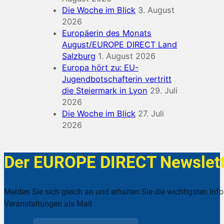
Die Woche im Blick
3. August
2026
Europäerin des Monats
August/EUROPE DIRECT Land
Salzburg
1. August 2026
Europa hört zu: EU-
Jugendbotschafterin vertritt
die Steiermark in Lyon
29. Juli
2026
Die Woche im Blick
27. Juli
2026
Der EUROPE DIRECT Newslett
Melden Sie sich gleich an und erhalten Sie die wichtigsten Inf
Veranstaltungen als Mail