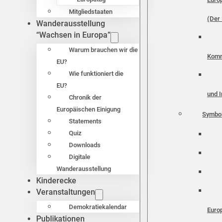
Mitgliedstaaten
(Der 
Wanderausstellung
“Wachsen in Europa”
Warum brauchen wir die
Komm
EU?
Wie funktioniert die
EU?
und I
Chronik der
Europäischen Einigung
Symbo
Statements
Quiz
Downloads
Digitale
Wanderausstellung
Kinderecke
Veranstaltungen
Demokratiekalendar
Euro
Publikationen