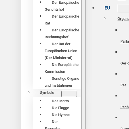
Der Europäische
EU
Gerichtshof
Der Europäische
Organ
Rat
Der Europäische
Rechnungshof
Parl
Der Rat der
Europäischen Union
(Der Ministerrat)
Geri
Die Europäische
Kommission
Sonstige Organe
Rat
und Institutionen
Symbole
Das Motto
Rech
Die Flagge
Die Hymne
Der
Europatag
Euro