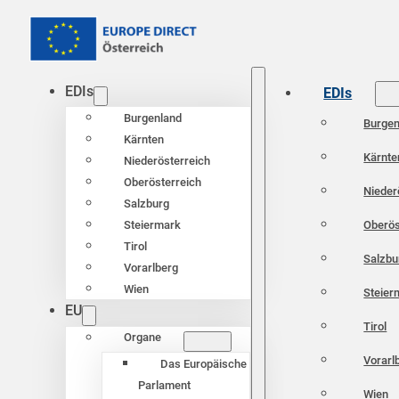
EDIs
EDIs
Burgenland
Burgen
Kärnten
Kärnte
Niederösterreich
Oberösterreich
Nieder
Salzburg
Oberös
Steiermark
Tirol
Salzbu
Vorarlberg
Wien
Steier
EU
Tirol
Organe
Vorarl
Das Europäische
Parlament
Wien