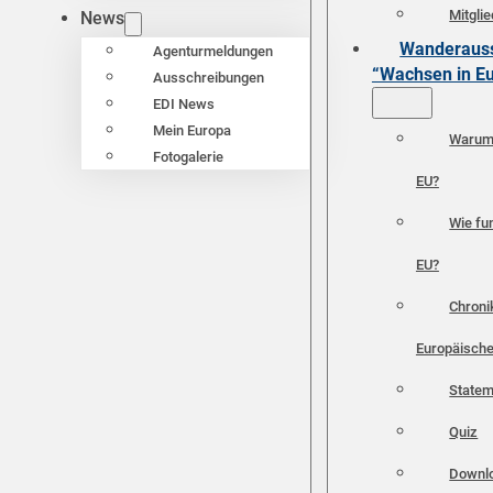
Mitgli
News
Wanderauss
Agenturmeldungen
“Wachsen in E
Ausschreibungen
EDI News
Mein Europa
Warum 
Fotogalerie
EU?
Wie fun
EU?
Chroni
Europäische
Statem
Quiz
Downl