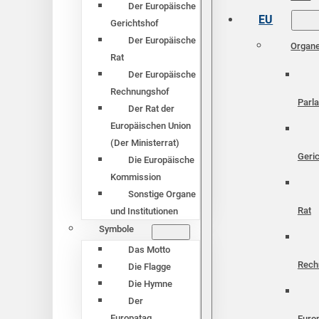
Der Europäische
EU
Gerichtshof
Der Europäische
Organ
Rat
Der Europäische
Rechnungshof
Parl
Der Rat der
Europäischen Union
(Der Ministerrat)
Geri
Die Europäische
Kommission
Sonstige Organe
Rat
und Institutionen
Symbole
Das Motto
Rech
Die Flagge
Die Hymne
Der
Europatag
Euro