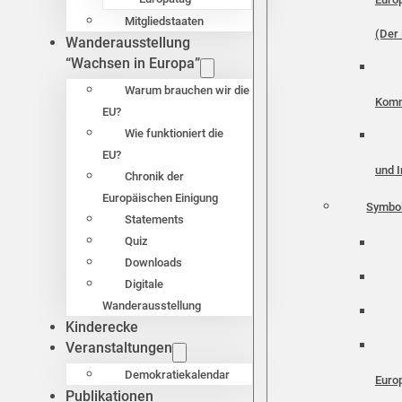
Mitgliedstaaten
(Der 
Wanderausstellung
“Wachsen in Europa”
Warum brauchen wir die
Komm
EU?
Wie funktioniert die
EU?
und I
Chronik der
Europäischen Einigung
Symbo
Statements
Quiz
Downloads
Digitale
Wanderausstellung
Kinderecke
Veranstaltungen
Demokratiekalendar
Euro
Publikationen