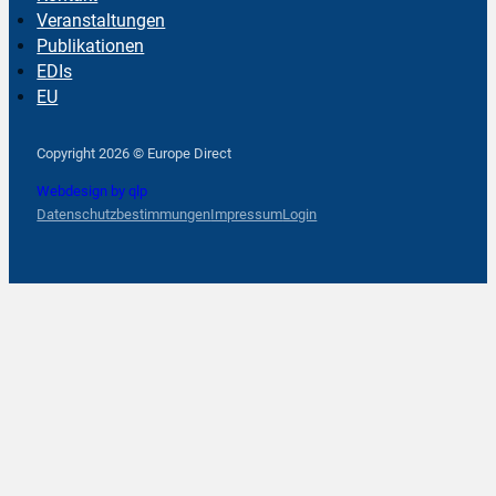
Veranstaltungen
Publikationen
EDIs
EU
Follow us on Facebook
Follow us on Instagram
Follow us on YouTube
Copyright 2026 © Europe Direct
Webdesign by qlp
Datenschutzbestimmungen
Impressum
Login