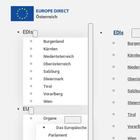
EDIs
EDIs
Burgenland
Burgen
Kärnten
Kärnte
Niederösterreich
Oberösterreich
Nieder
Salzburg
Oberös
Steiermark
Tirol
Salzbu
Vorarlberg
Wien
Steier
EU
Tirol
Organe
Vorarl
Das Europäische
Parlament
Wien