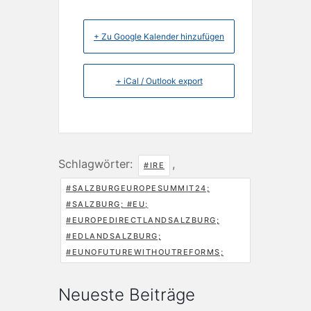
+ Zu Google Kalender hinzufügen
+ iCal / Outlook export
Schlagwörter:
,
#IRE
#SALZBURGEUROPESUMMIT24;
#SALZBURG; #EU;
#EUROPEDIRECTLANDSALZBURG;
#EDLANDSALZBURG;
#EUNOFUTUREWITHOUTREFORMS;
Neueste Beiträge