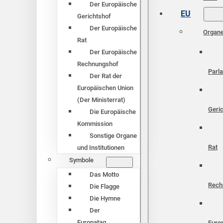
Der Europäische
EU
Gerichtshof
Der Europäische
Organ
Rat
Der Europäische
Rechnungshof
Parl
Der Rat der
Europäischen Union
(Der Ministerrat)
Geri
Die Europäische
Kommission
Sonstige Organe
Rat
und Institutionen
Symbole
Das Motto
Rech
Die Flagge
Die Hymne
Der
Europatag
Euro