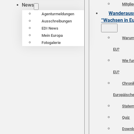
Mitgli
News
Wanderauss
Agenturmeldungen
“Wachsen in E
Ausschreibungen
EDI News
Mein Europa
Warum 
Fotogalerie
EU?
Wie fun
EU?
Chroni
Europäische
Statem
Quiz
Downl