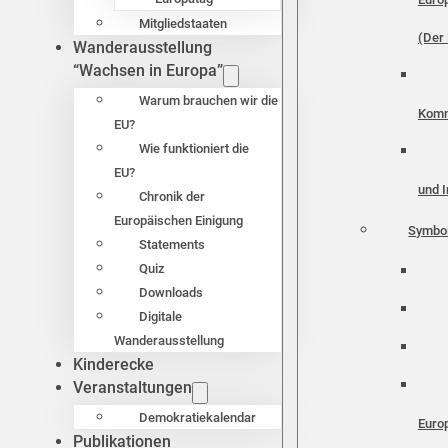
Mitgliedstaaten
(Der 
Wanderausstellung
“Wachsen in Europa”
Warum brauchen wir die
Komm
EU?
Wie funktioniert die
EU?
und I
Chronik der
Europäischen Einigung
Symbo
Statements
Quiz
Downloads
Digitale
Wanderausstellung
Kinderecke
Veranstaltungen
Demokratiekalendar
Euro
Publikationen