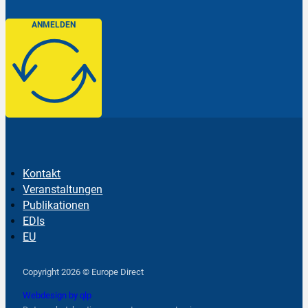
ANMELDEN
Kontakt
Veranstaltungen
Publikationen
EDIs
EU
Follow us on Facebook
Follow us on Instagram
Follow us on YouTube
Copyright 2026 © Europe Direct
Webdesign by qlp