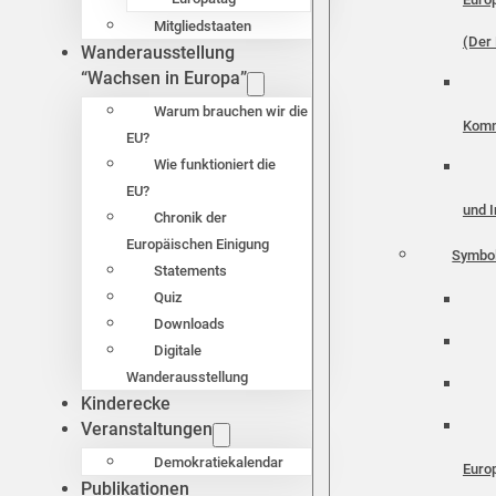
Mitgliedstaaten
(Der 
Wanderausstellung
“Wachsen in Europa”
Warum brauchen wir die
Komm
EU?
Wie funktioniert die
EU?
und I
Chronik der
Europäischen Einigung
Symbo
Statements
Quiz
Downloads
Digitale
Wanderausstellung
Kinderecke
Veranstaltungen
Demokratiekalendar
Euro
Publikationen