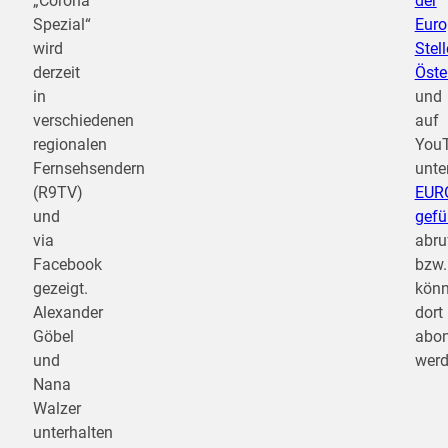
„Corona
der
Spezial“
Euro
wird
Stel
derzeit
Öste
in
und
verschiedenen
auf
regionalen
You
Fernsehsendern
unte
(R9TV)
EUR
und
gefü
via
abru
Facebook
bzw.
gezeigt.
kön
Alexander
dort
Göbel
abon
und
werd
Nana
Walzer
unterhalten