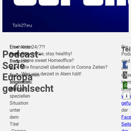
Eine
Erschienen
Kids 24/7?!
Die
Tei
Podcast-
Stay home, stay healthy!
Podcast-
sind
Podc
Home sweet Homeoffice?
Serie
Podcasts
sind
Serie
Wie finanziell überleben in Corona Zeiten?
zu
u.a.
auf
Was uns derzeit in Atem hält!
Europa
teilen
Europathemen
zu
dies
angesichts
folgenden
Hom
teilen
gefühlsecht
der
Themen:
unte
teilen
speziellen
www.
Situation
gefu
unter
der
dem
Face
Titel
Seit