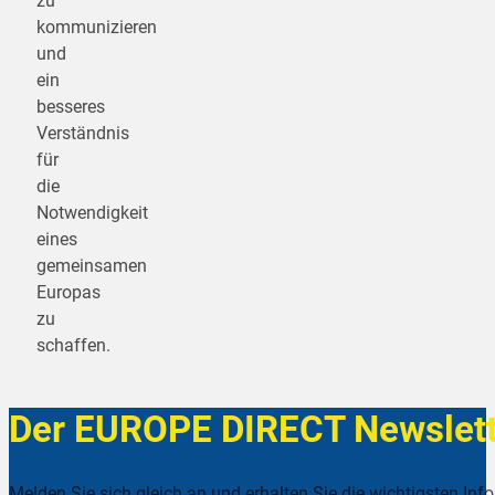
zu
kommunizieren
und
ein
besseres
Verständnis
für
die
Notwendigkeit
eines
gemeinsamen
Europas
zu
schaffen.
Der EUROPE DIRECT Newslett
Melden Sie sich gleich an und erhalten Sie die wichtigsten Inf