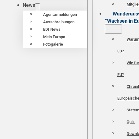
Mitgli
News
Wanderauss
Agenturmeldungen
“Wachsen in E
Ausschreibungen
EDI News
Mein Europa
Warum 
Fotogalerie
EU?
Wie fun
EU?
Chroni
Europäische
Statem
Quiz
Downl