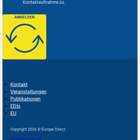
Kontaktaufnahme zu.
ANMELDEN
Kontakt
Veranstaltungen
Publikationen
EDIs
EU
Follow us on Facebook
Follow us on Instagram
Follow us on YouTube
Copyright 2026 © Europe Direct
Webdesign by qlp