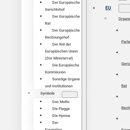
Der Europäische
EU
Gerichtshof
Der Europäische
Organ
Rat
Der Europäische
Rechnungshof
Parl
Der Rat der
Europäischen Union
(Der Ministerrat)
Geri
Die Europäische
Kommission
Sonstige Organe
Rat
und Institutionen
Symbole
Das Motto
Rech
Die Flagge
Die Hymne
Der
Europatag
Euro