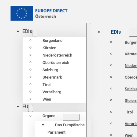
EDIs
EDIs
Burgenland
Burgen
Kärnten
Kärnte
Niederösterreich
Oberösterreich
Nieder
Salzburg
Oberös
Steiermark
Tirol
Salzbu
Vorarlberg
Wien
Steier
EU
Tirol
Organe
Vorarl
Das Europäische
Parlament
Wien