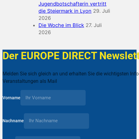
Jugendbotschafterin vertritt
die Steiermark in Lyon
29. Juli
2026
Die Woche im Blick
27. Juli
2026
Der EUROPE DIRECT Newslett
Melden Sie sich gleich an und erhalten Sie die wichtigsten Inf
Veranstaltungen als Mail
Vorname
Nachname