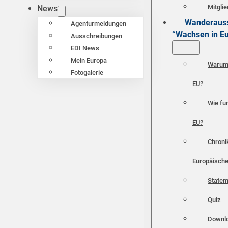
Mitgli
News
Wanderauss
Agenturmeldungen
“Wachsen in E
Ausschreibungen
EDI News
Mein Europa
Warum 
Fotogalerie
EU?
Wie fun
EU?
Chroni
Europäische
Statem
Quiz
Downl