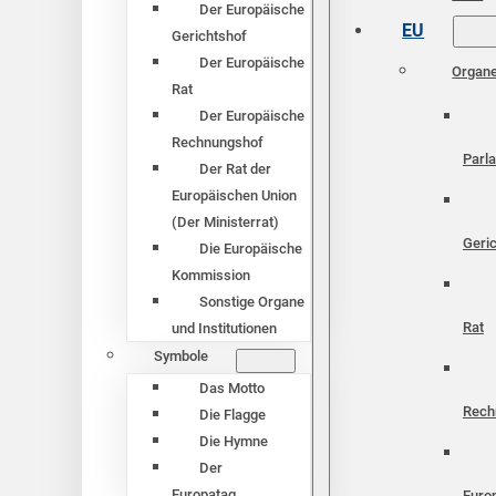
Der Europäische
EU
Gerichtshof
Der Europäische
Organ
Rat
Der Europäische
Rechnungshof
Parl
Der Rat der
Europäischen Union
(Der Ministerrat)
Geri
Die Europäische
Kommission
Sonstige Organe
Rat
und Institutionen
Symbole
Das Motto
Rech
Die Flagge
Die Hymne
Der
Europatag
Euro