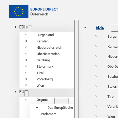
EDIs
EDIs
Burgenland
Burgen
Kärnten
Kärnte
Niederösterreich
Oberösterreich
Nieder
Salzburg
Oberös
Steiermark
Tirol
Salzbu
Vorarlberg
Wien
Steier
EU
Tirol
Organe
Vorarl
Das Europäische
Parlament
Wien