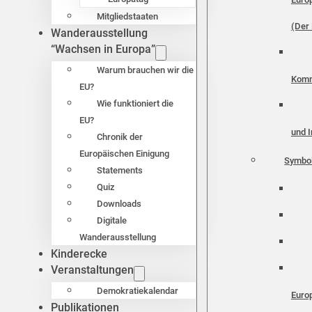
Mitgliedstaaten
(Der 
Wanderausstellung
“Wachsen in Europa”
Warum brauchen wir die
Komm
EU?
Wie funktioniert die
EU?
und I
Chronik der
Europäischen Einigung
Symbo
Statements
Quiz
Downloads
Digitale
Wanderausstellung
Kinderecke
Veranstaltungen
Demokratiekalendar
Euro
Publikationen