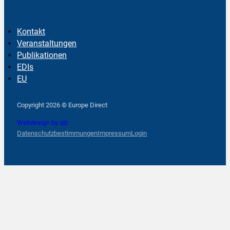
Kontakt
Veranstaltungen
Publikationen
EDIs
EU
Follow us on Facebook
Follow us on Instagram
Follow us on YouTube
Copyright 2026 © Europe Direct
Webdesign by qlp
Datenschutzbestimmungen
Impressum
Login