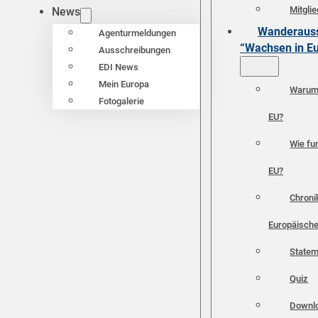
Mitgli
News
Wanderauss
Agenturmeldungen
“Wachsen in E
Ausschreibungen
EDI News
Mein Europa
Warum 
Fotogalerie
EU?
Wie fun
EU?
Chroni
Europäische
Statem
Quiz
Downl