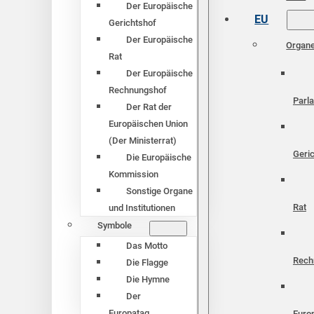
Der Europäische
EU
Gerichtshof
Der Europäische
Organ
Rat
Der Europäische
Rechnungshof
Parl
Der Rat der
Europäischen Union
(Der Ministerrat)
Geri
Die Europäische
Kommission
Sonstige Organe
Rat
und Institutionen
Symbole
Das Motto
Rech
Die Flagge
Die Hymne
Der
Europatag
Euro