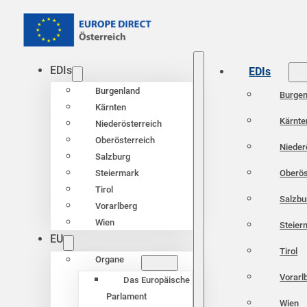
EDIs
EDIs
Burgenland
Burgen
Kärnten
Kärnte
Niederösterreich
Oberösterreich
Nieder
Salzburg
Oberös
Steiermark
Tirol
Salzbu
Vorarlberg
Wien
Steier
EU
Tirol
Organe
Vorarl
Das Europäische
Parlament
Wien