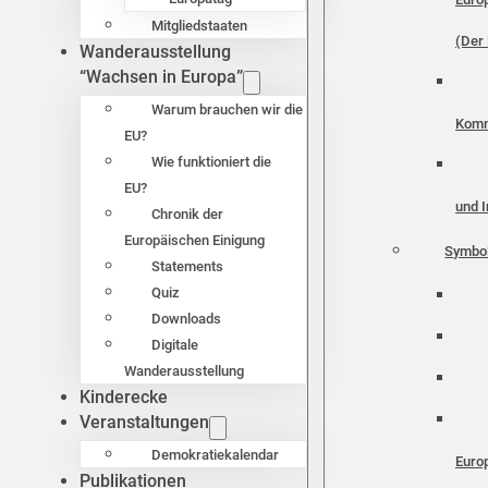
Mitgliedstaaten
(Der 
Wanderausstellung
“Wachsen in Europa”
Warum brauchen wir die
Komm
EU?
Wie funktioniert die
EU?
und I
Chronik der
Europäischen Einigung
Symbo
Statements
Quiz
Downloads
Digitale
Wanderausstellung
Kinderecke
Veranstaltungen
Demokratiekalendar
Euro
Publikationen