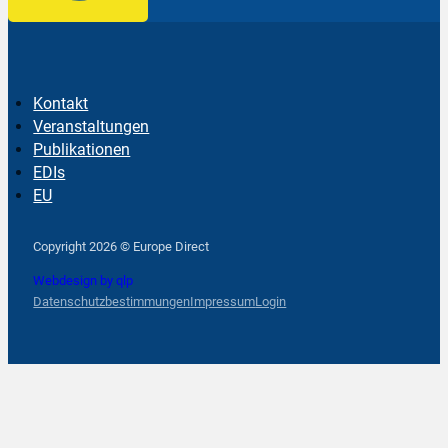
Kontakt
Veranstaltungen
Publikationen
EDIs
EU
Follow us on Facebook
Follow us on Instagram
Follow us on YouTube
Copyright 2026 © Europe Direct
Webdesign by qlp
Datenschutzbestimmungen
Impressum
Login