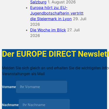
Salzburg
1. August 2026
Europa hört zu: EU-
Jugendbotschafterin vertritt
die Steiermark in Lyon
29. Juli
2026
Die Woche im Blick
27. Juli
2026
Der EUROPE DIRECT Newslett
Melden Sie sich gleich an und erhalten Sie die wichtigsten Inf
Veranstaltungen als Mail
Vorname
Nachname