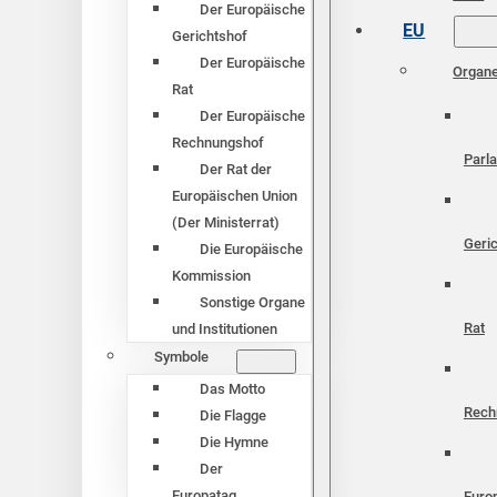
Der Europäische
EU
Gerichtshof
Der Europäische
Organ
Rat
Der Europäische
Rechnungshof
Parl
Der Rat der
Europäischen Union
(Der Ministerrat)
Geri
Die Europäische
Kommission
Sonstige Organe
Rat
und Institutionen
Symbole
Das Motto
Rech
Die Flagge
Die Hymne
Der
Europatag
Euro