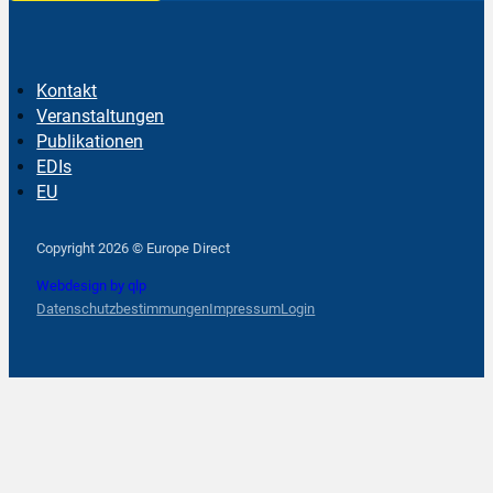
Kontakt
Veranstaltungen
Publikationen
EDIs
EU
Follow us on Facebook
Follow us on Instagram
Follow us on YouTube
Copyright 2026 © Europe Direct
Webdesign by qlp
Datenschutzbestimmungen
Impressum
Login