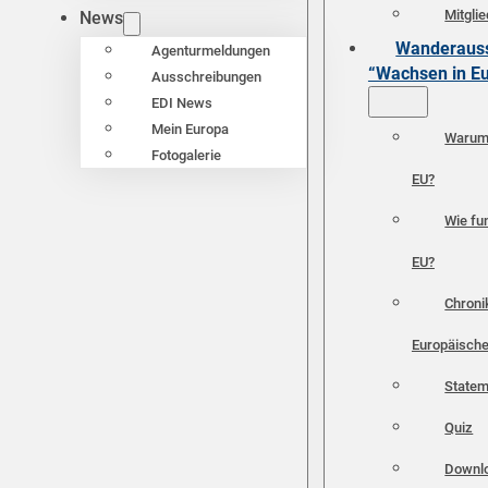
Mitgli
News
Wanderauss
Agenturmeldungen
“Wachsen in E
Ausschreibungen
EDI News
Mein Europa
Warum 
Fotogalerie
EU?
Wie fun
EU?
Chroni
Europäische
Statem
Quiz
Downl