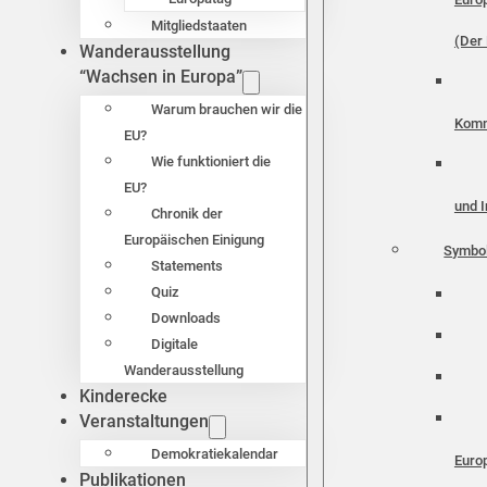
Mitgliedstaaten
(Der 
Wanderausstellung
“Wachsen in Europa”
Warum brauchen wir die
Komm
EU?
Wie funktioniert die
EU?
und I
Chronik der
Europäischen Einigung
Symbo
Statements
Quiz
Downloads
Digitale
Wanderausstellung
Kinderecke
Veranstaltungen
Demokratiekalendar
Euro
Publikationen