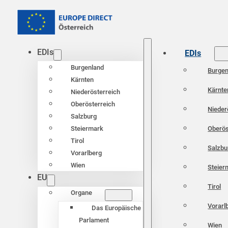
EDIs
EDIs
Burgenland
Burgen
Kärnten
Kärnte
Niederösterreich
Oberösterreich
Nieder
Salzburg
Oberös
Steiermark
Tirol
Salzbu
Vorarlberg
Wien
Steier
EU
Tirol
Organe
Vorarl
Das Europäische
Parlament
Wien