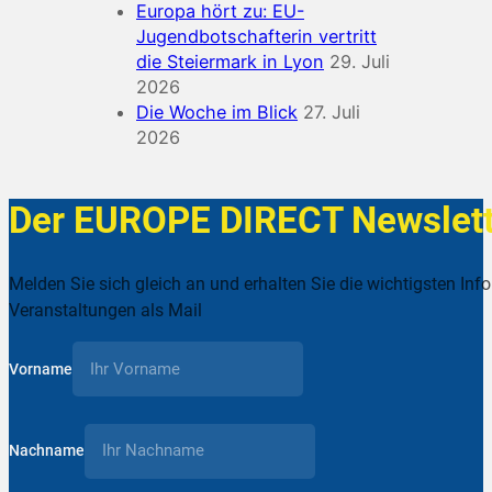
Europa hört zu: EU-
Jugendbotschafterin vertritt
die Steiermark in Lyon
29. Juli
2026
Die Woche im Blick
27. Juli
2026
Der EUROPE DIRECT Newslett
Melden Sie sich gleich an und erhalten Sie die wichtigsten Inf
Veranstaltungen als Mail
Vorname
Nachname