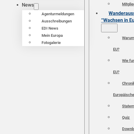
Mitgli
News
Wanderauss
Agenturmeldungen
“Wachsen in E
Ausschreibungen
EDI News
Mein Europa
Warum 
Fotogalerie
EU?
Wie fun
EU?
Chroni
Europäische
Statem
Quiz
Downl