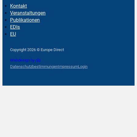
Kontakt
Veranstaltungen
Publikationen
EDIs
EU
Follow us on Facebook
Follow us on Instagram
Follow us on YouTube
Copyright 2026 © Europe Direct
Webdesign by qlp
Datenschutzbestimmungen
Impressum
Login