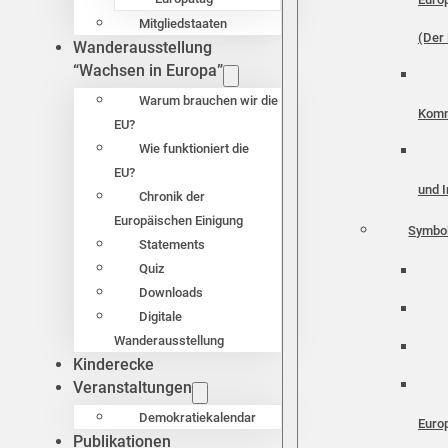
Mitgliedstaaten
(Der 
Wanderausstellung
“Wachsen in Europa”
Warum brauchen wir die
Komm
EU?
Wie funktioniert die
EU?
und I
Chronik der
Europäischen Einigung
Symbo
Statements
Quiz
Downloads
Digitale
Wanderausstellung
Kinderecke
Veranstaltungen
Demokratiekalendar
Euro
Publikationen