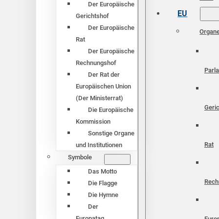
Der Europäische
EU
Gerichtshof
Der Europäische
Organ
Rat
Der Europäische
Rechnungshof
Parl
Der Rat der
Europäischen Union
(Der Ministerrat)
Geri
Die Europäische
Kommission
Sonstige Organe
Rat
und Institutionen
Symbole
Das Motto
Rech
Die Flagge
Die Hymne
Der
Europatag
Euro