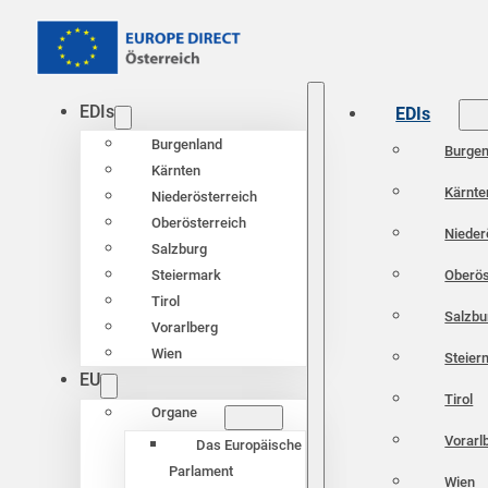
EDIs
EDIs
Burgenland
Burgen
Kärnten
Kärnte
Niederösterreich
Oberösterreich
Nieder
Salzburg
Oberös
Steiermark
Tirol
Salzbu
Vorarlberg
Wien
Steier
EU
Tirol
Organe
Vorarl
Das Europäische
Parlament
Wien