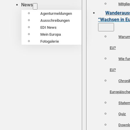
Mitgli
News
Wanderauss
Agenturmeldungen
“Wachsen in E
Ausschreibungen
EDI News
Mein Europa
Warum 
Fotogalerie
EU?
Wie fun
EU?
Chroni
Europäische
Statem
Quiz
Downl