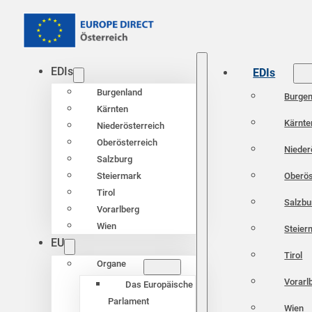
EDIs
EDIs
Burgenland
Burgen
Kärnten
Kärnte
Niederösterreich
Oberösterreich
Nieder
Salzburg
Oberös
Steiermark
Tirol
Salzbu
Vorarlberg
Wien
Steier
EU
Tirol
Organe
Vorarl
Das Europäische
Parlament
Wien