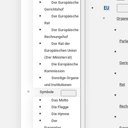
Der Europäische
EU
Gerichtshof
Der Europäische
Organ
Rat
Der Europäische
Rechnungshof
Parl
Der Rat der
Europäischen Union
(Der Ministerrat)
Geri
Die Europäische
Kommission
Sonstige Organe
Rat
und Institutionen
Symbole
Das Motto
Rech
Die Flagge
Die Hymne
Der
Europatag
Euro