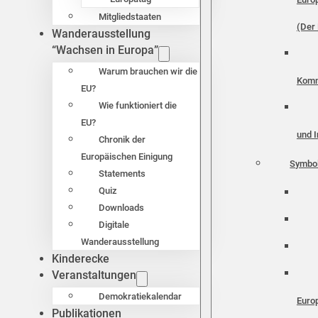
Mitgliedstaaten
(Der 
Wanderausstellung
“Wachsen in Europa”
Warum brauchen wir die
Komm
EU?
Wie funktioniert die
EU?
und I
Chronik der
Europäischen Einigung
Symbo
Statements
Quiz
Downloads
Digitale
Wanderausstellung
Kinderecke
Veranstaltungen
Demokratiekalendar
Euro
Publikationen