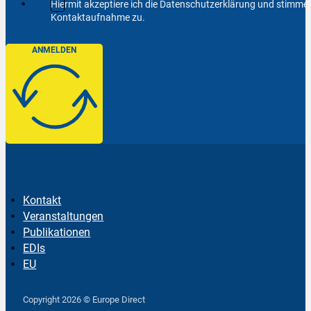
Hiermit akzeptiere ich die Datenschutzerklärung und stimm
Kontaktaufnahme zu.
ANMELDEN
Kontakt
Veranstaltungen
Publikationen
EDIs
EU
Follow us on Facebook
Follow us on Instagram
Follow us on YouTube
Copyright 2026 © Europe Direct