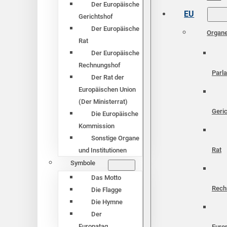
Der Europäische
EU
Gerichtshof
Der Europäische
Organ
Rat
Der Europäische
Rechnungshof
Parl
Der Rat der
Europäischen Union
(Der Ministerrat)
Geri
Die Europäische
Kommission
Sonstige Organe
Rat
und Institutionen
Symbole
Das Motto
Rech
Die Flagge
Die Hymne
Der
Europatag
Euro