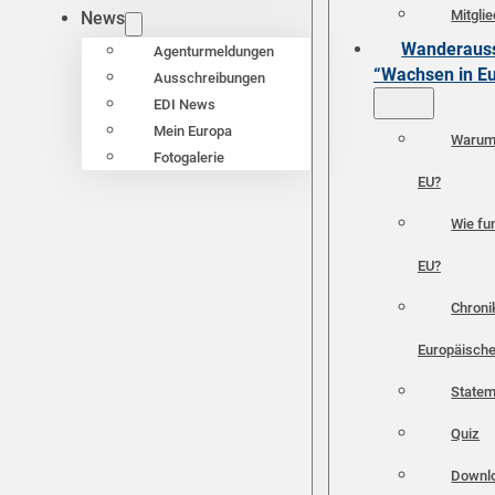
Mitgli
News
Wanderauss
Agenturmeldungen
“Wachsen in E
Ausschreibungen
EDI News
Mein Europa
Warum 
Fotogalerie
EU?
Wie fun
EU?
Chroni
Europäische
Statem
Quiz
Downl