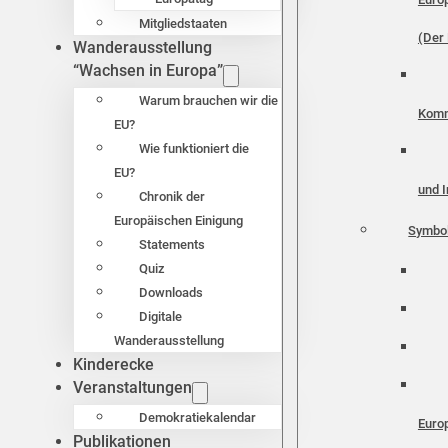
Mitgliedstaaten
(Der 
Wanderausstellung
“Wachsen in Europa”
Warum brauchen wir die
Komm
EU?
Wie funktioniert die
EU?
und I
Chronik der
Europäischen Einigung
Symbo
Statements
Quiz
Downloads
Digitale
Wanderausstellung
Kinderecke
Veranstaltungen
Demokratiekalendar
Euro
Publikationen