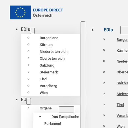
EDIs
EDIs
Burgenland
Burgen
Kärnten
Kärnte
Niederösterreich
Oberösterreich
Nieder
Salzburg
Oberös
Steiermark
Tirol
Salzbu
Vorarlberg
Wien
Steier
EU
Tirol
Organe
Vorarl
Das Europäische
Parlament
Wien