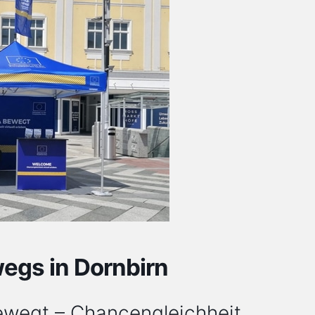
gs in Dornbirn
wegt – Chancengleichheit