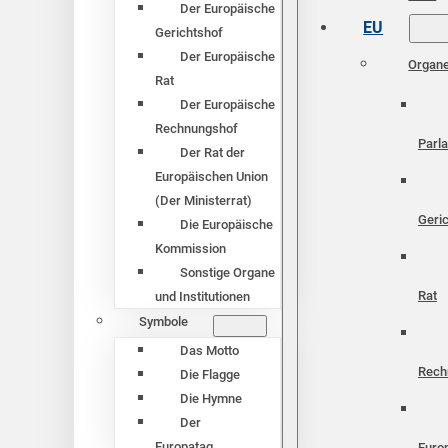
Der Europäische
EU
Gerichtshof
Der Europäische
Organ
Rat
Der Europäische
Rechnungshof
Parl
Der Rat der
Europäischen Union
(Der Ministerrat)
Geri
Die Europäische
Kommission
Sonstige Organe
Rat
und Institutionen
Symbole
Das Motto
Rech
Die Flagge
Die Hymne
Der
Europatag
Euro