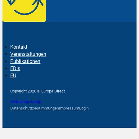
Kontakt
Veranstaltungen
Publikationen
EDIs
EU
Follow us on Facebook
Follow us on Instagram
Follow us on YouTube
Copyright 2026 © Europe Direct
Webdesign by qlp
Datenschutzbestimmungen
Impressum
Login