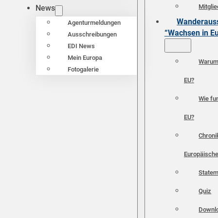
Mitgli
News
Wanderauss
Agenturmeldungen
“Wachsen in E
Ausschreibungen
EDI News
Mein Europa
Warum 
Fotogalerie
EU?
Wie fun
EU?
Chroni
Europäische
Statem
Quiz
Downl