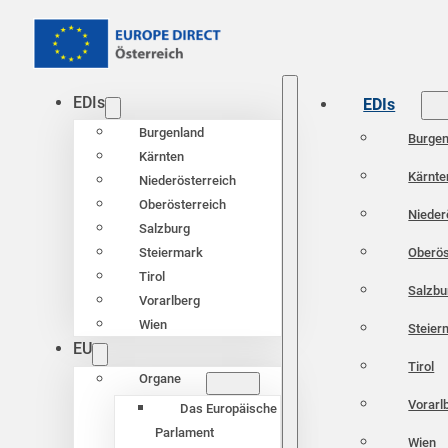
EDIs
EDIs
Burgenland
Burgen
Kärnten
Kärnte
Niederösterreich
Oberösterreich
Nieder
Salzburg
Oberös
Steiermark
Tirol
Salzbu
Vorarlberg
Wien
Steier
EU
Tirol
Organe
Vorarl
Das Europäische
Parlament
Wien