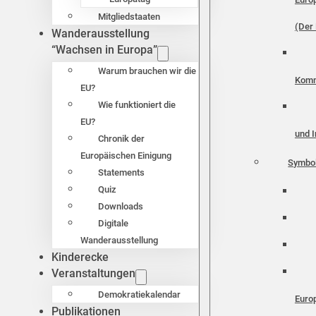
Mitgliedstaaten
(Der 
Wanderausstellung
“Wachsen in Europa”
Warum brauchen wir die
Komm
EU?
Wie funktioniert die
EU?
und I
Chronik der
Europäischen Einigung
Symbo
Statements
Quiz
Downloads
Digitale
Wanderausstellung
Kinderecke
Veranstaltungen
Demokratiekalendar
Euro
Publikationen