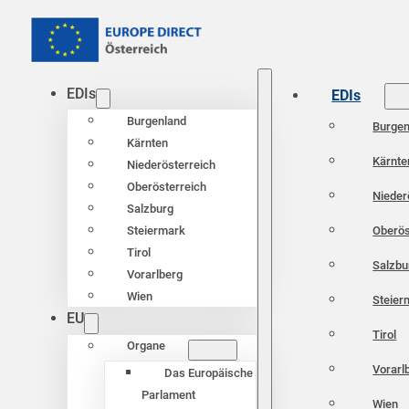
EDIs
EDIs
Burgenland
Burgen
Kärnten
Kärnte
Niederösterreich
Oberösterreich
Nieder
Salzburg
Oberös
Steiermark
Tirol
Salzbu
Vorarlberg
Wien
Steier
EU
Tirol
Organe
Vorarl
Das Europäische
Parlament
Wien