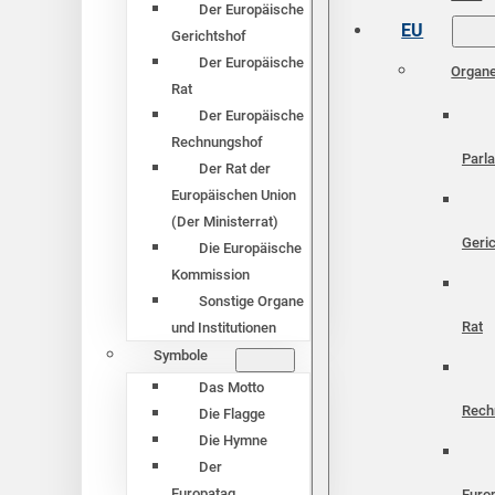
Der Europäische
EU
Gerichtshof
Der Europäische
Organ
Rat
Der Europäische
Rechnungshof
Parl
Der Rat der
Europäischen Union
(Der Ministerrat)
Geri
Die Europäische
Kommission
Sonstige Organe
Rat
und Institutionen
Symbole
Das Motto
Rech
Die Flagge
Die Hymne
Der
Europatag
Euro