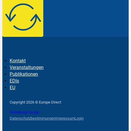
Kontakt
Veranstaltungen
Publikationen
EDIs
EU
Follow us on Facebook
Follow us on Instagram
Follow us on YouTube
Copyright 2026 © Europe Direct
Webdesign by qlp
Datenschutzbestimmungen
Impressum
Login