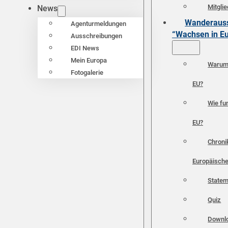
Mitgli
News
Wanderauss
Agenturmeldungen
“Wachsen in E
Ausschreibungen
EDI News
Mein Europa
Warum 
Fotogalerie
EU?
Wie fun
EU?
Chroni
Europäische
Statem
Quiz
Downl