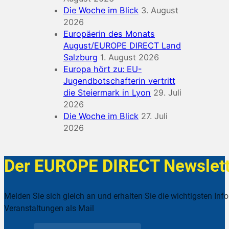
Die Woche im Blick
3. August
2026
Europäerin des Monats
August/EUROPE DIRECT Land
Salzburg
1. August 2026
Europa hört zu: EU-
Jugendbotschafterin vertritt
die Steiermark in Lyon
29. Juli
2026
Die Woche im Blick
27. Juli
2026
Der EUROPE DIRECT Newslett
Melden Sie sich gleich an und erhalten Sie die wichtigsten Inf
Veranstaltungen als Mail