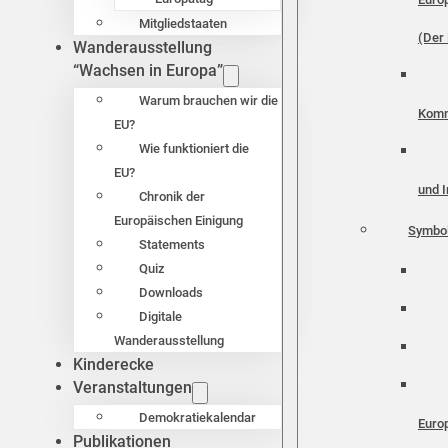
Mitgliedstaaten
(Der 
Wanderausstellung
“Wachsen in Europa”
Warum brauchen wir die
Komm
EU?
Wie funktioniert die
EU?
und I
Chronik der
Europäischen Einigung
Symbo
Statements
Quiz
Downloads
Digitale
Wanderausstellung
Kinderecke
Veranstaltungen
Demokratiekalendar
Euro
Publikationen