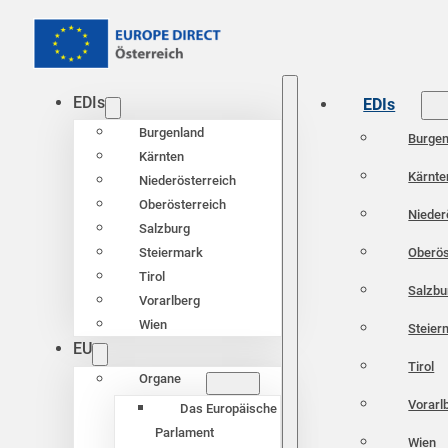
EDIs
EDIs
Burgenland
Burgen
Kärnten
Kärnte
Niederösterreich
Oberösterreich
Nieder
Salzburg
Oberös
Steiermark
Tirol
Salzbu
Vorarlberg
Wien
Steier
EU
Tirol
Organe
Vorarl
Das Europäische
Parlament
Wien