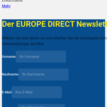
Erwachsene.
Mehr
Der EUROPE DIRECT Newslett
Melden Sie sich gleich an und erhalten Sie die wichtigsten Inf
Veranstaltungen als Mail
Vorname
Nachname
E-Mail