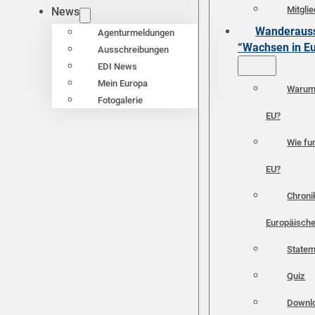
Mitgli
News
Wanderauss
Agenturmeldungen
“Wachsen in E
Ausschreibungen
EDI News
Mein Europa
Warum 
Fotogalerie
EU?
Wie fun
EU?
Chroni
Europäische
Statem
Quiz
Downl