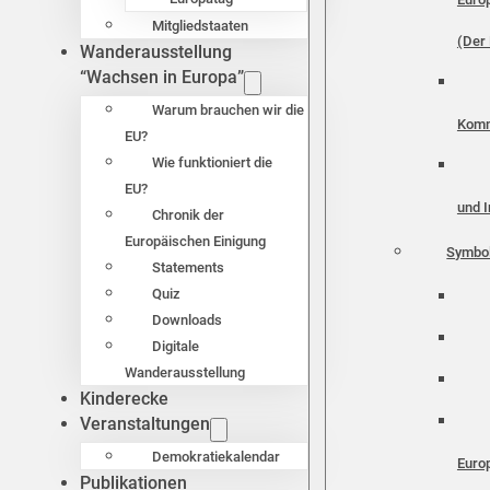
Mitgliedstaaten
(Der 
Wanderausstellung
“Wachsen in Europa”
Warum brauchen wir die
Komm
EU?
Wie funktioniert die
EU?
und I
Chronik der
Europäischen Einigung
Symbo
Statements
Quiz
Downloads
Digitale
Wanderausstellung
Kinderecke
Veranstaltungen
Demokratiekalendar
Euro
Publikationen