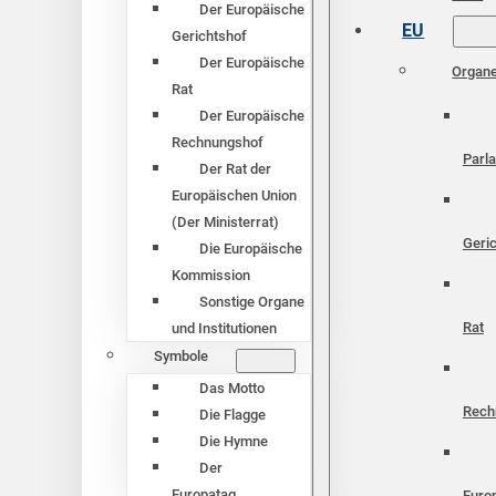
Der Europäische
EU
Gerichtshof
Der Europäische
Organ
Rat
Der Europäische
Rechnungshof
Parl
Der Rat der
Europäischen Union
(Der Ministerrat)
Geri
Die Europäische
Kommission
Sonstige Organe
Rat
und Institutionen
Symbole
Das Motto
Rech
Die Flagge
Die Hymne
Der
Europatag
Euro